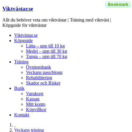
Viktvästar.se
Allt du behöver veta om viktvästar | Träning med viktväst |
Köpguide för viktvästar
Viktvästar.se
Köpguide
Lätta – upp till 10 kg
Medel – upp till 30 kg
Tunga – upp till 70 kg
Träning
Övningsbank
Veckans pass/blogg
Rehabilitering
Skador och Risker
Butik
Varukorg
Kassan
Mitt konto
Köpvillkor
Kontakt
Veckans träning