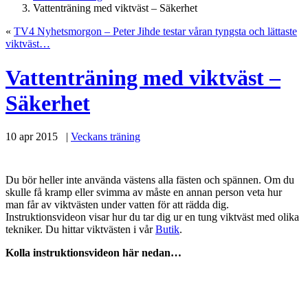
Vattenträning med viktväst – Säkerhet
«
TV4 Nyhetsmorgon – Peter Jihde testar våran tyngsta och lättaste
viktväst…
Vattenträning med viktväst –
Säkerhet
10 apr 2015 |
Veckans träning
Du bör heller inte använda västens alla fästen och spännen. Om du
skulle få kramp eller svimma av måste en annan person veta hur
man får av viktvästen under vatten för att rädda dig.
Instruktionsvideon visar hur du tar dig ur en tung viktväst med olika
tekniker. Du hittar viktvästen i vår
Butik
.
Kolla instruktionsvideon här nedan…