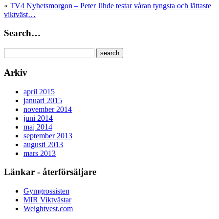
«
TV4 Nyhetsmorgon – Peter Jihde testar våran tyngsta och lättaste
viktväst…
Search…
Arkiv
april 2015
januari 2015
november 2014
juni 2014
maj 2014
september 2013
augusti 2013
mars 2013
Länkar - återförsäljare
Gymgrossisten
MIR Viktvästar
Weightvest.com